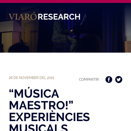
Es
26 DE NOVEMBER DEL 2021
COMPARTIR:
“MÚSICA
MAESTRO!”
EXPERIÈNCIES
MUSICALS