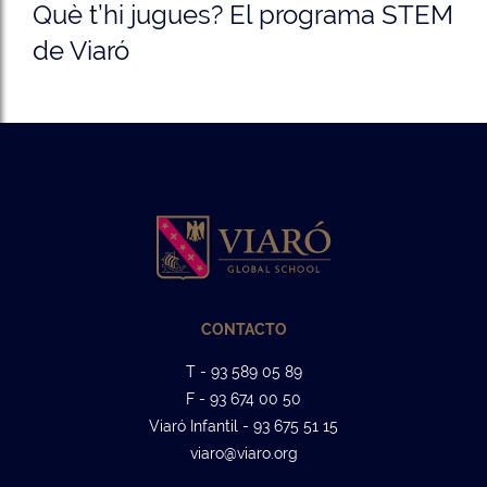
Què t’hi jugues? El programa STEM
de Viaró
CONTACTO
T - 93 589 05 89
F - 93 674 00 50
Viaró Infantil - 93 675 51 15
viaro@viaro.org