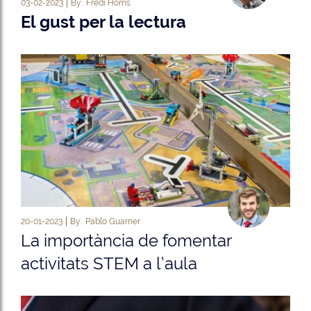
03-02-2023
By:
Fredi Homs
El gust per la lectura
20-01-2023
By:
Pablo Guarner
La importància de fomentar
activitats STEM a l’aula