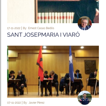
17-11-2022
By:
Ernest Casas Bedós
SANT JOSEPMARIA I VIARÓ
07-11-2022
By:
Javier Pérez