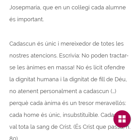
Josepmaria, que en un col·legi cada alumne
és important.
Cadascun és únic i mereixedor de totes les
nostres atencions. Escrivia: No poden tractar-
se les ànimes en massa! No és lícit ofendre
la dignitat humana i la dignitat de fill de Déu,
no atenent personalment a cadascun (…)
perquè cada ànima és un tresor meravellós:
cada home és únic, insubstituïble. Cadascun
val tota la sang de Crist. (És Crist que passa, n.
80).