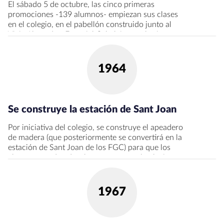
El sábado 5 de octubre, las cinco primeras
promociones -139 alumnos- empiezan sus clases
en el colegio, en el pabellón construido junto al
Viejo Almendro. Ezequiel Cabaleiro es el primer
director, José Antonio Sabater el jefe de estudios,
Paco Benito el secretario y D. José María Pujol, el
capellán.
1964
Se construye la estación de Sant Joan
Por iniciativa del colegio, se construye el apeadero
de madera (que posteriormente se convertirá en la
estación de Sant Joan de los FGC) para que los
alumnos puedan desplazarse en tren al colegio.
Empieza la Sección de Estudios de la Tarde (SET)
con 40 alumnos.
1967