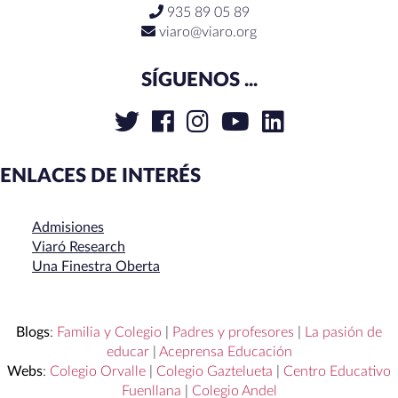
935 89 05 89
viaro@viaro.org
SÍGUENOS ...
ENLACES DE INTERÉS
Admisiones
Viaró Research
Una Finestra Oberta
Blogs
:
Familia y Colegio
|
Padres y profesores
|
La pasión de
educar
|
Aceprensa Educación
Webs
:
Colegio Orvalle
|
Colegio Gaztelueta
|
Centro Educativo
Fuenllana
|
Colegio Andel