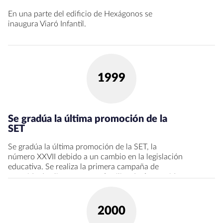
En una parte del edificio de Hexágonos se
inaugura Viaró Infantil.
1999
Se gradúa la última promoción de la
SET
Se gradúa la última promoción de la SET, la
número XXVII debido a un cambio en la legislación
educativa. Se realiza la primera campaña de
recogida de alimentos para familias desfavorecidas
del barrio del Raval de Barcelona. Desde entonces,
se organizan 3 campañas cada año. La Generalitat
concede el Concierto Educativo a Viaró.
2000