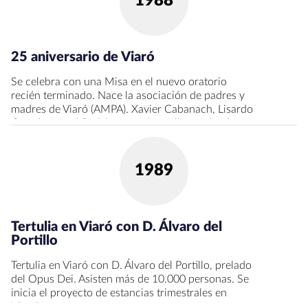
1988
25 aniversario de Viaró
Se celebra con una Misa en el nuevo oratorio
recién terminado. Nace la asociación de padres y
madres de Viaró (AMPA). Xavier Cabanach, Lisardo
Casado y José Rodríguez, quienes llevan dando
clase desde la puesta en marcha del colegio, son
los primeros en recibir la medalla por sus 25 años
de docencia en Viaró. Se celebra la conferencia
1989
internacional titulada “El éxito escolar”.
Tertulia en Viaró con D. Álvaro del
Portillo
Tertulia en Viaró con D. Álvaro del Portillo, prelado
del Opus Dei. Asisten más de 10.000 personas. Se
inicia el proyecto de estancias trimestrales en
Irlanda.