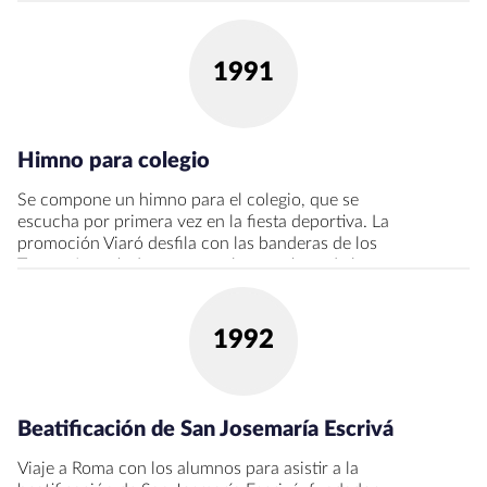
1991
Himno para colegio
Se compone un himno para el colegio, que se
escucha por primera vez en la fiesta deportiva. La
promoción Viaró desfila con las banderas de los
Teams. A partir de entonces, los nombres de las
promociones se irán repitiendo (el número de
veces acompañará al nombre al final del mismo).
La siguiente promoción en graduarse será la Adán
1992
II.
Beatificación de San Josemaría Escrivá
Viaje a Roma con los alumnos para asistir a la