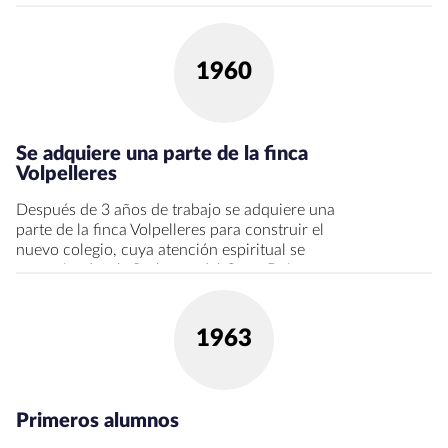
alentados por la predicación de San Josemaría
Escrivá, toman la iniciativa de crear un colegio
para dar una formación global a sus hijos y se
constituyen en el grupo promotor de Viaró.
1960
Se adquiere una parte de la finca
Volpelleres
Después de 3 años de trabajo se adquiere una
parte de la finca Volpelleres para construir el
nuevo colegio, cuya atención espiritual se
encomienda a la Prelatura del Opus Dei.
1963
Primeros alumnos