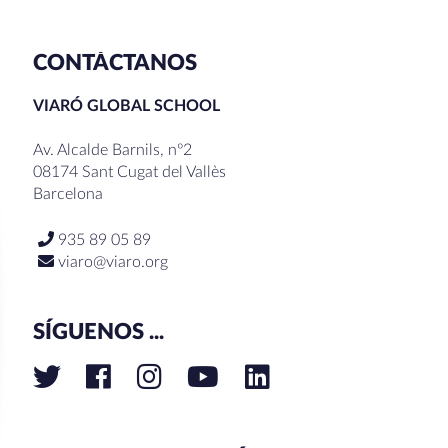
CONTÁCTANOS
VIARÓ GLOBAL SCHOOL
Av. Alcalde Barnils, nº2
08174 Sant Cugat del Vallès
Barcelona
935 89 05 89
viaro@viaro.org
SÍGUENOS ...