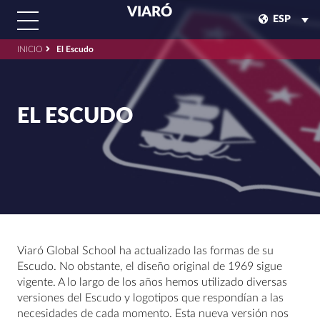
VIARÓ
ESP
INICIO
El Escudo
EL ESCUDO
Viaró Global School ha actualizado las formas de su
Escudo. No obstante, el diseño original de 1969 sigue
vigente. A lo largo de los años hemos utilizado diversas
versiones del Escudo y logotipos que respondían a las
necesidades de cada momento. Esta nueva versión nos