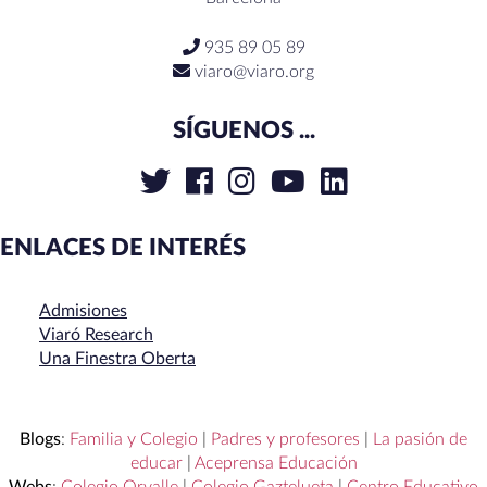
935 89 05 89
viaro@viaro.org
SÍGUENOS ...
ENLACES DE INTERÉS
Admisiones
Viaró Research
Una Finestra Oberta
Blogs
:
Familia y Colegio
|
Padres y profesores
|
La pasión de
educar
|
Aceprensa Educación
Webs
:
Colegio Orvalle
|
Colegio Gaztelueta
|
Centro Educativo