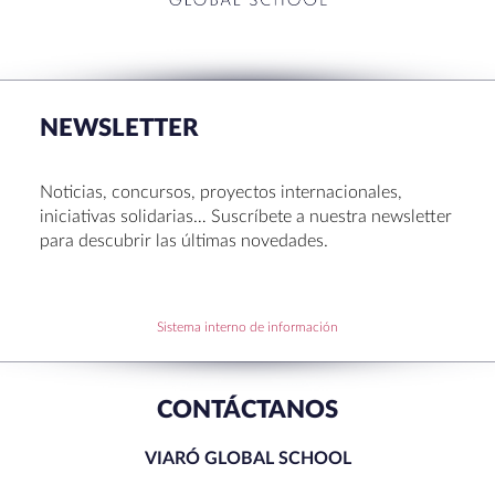
RECENT POSTS
La Muestra de Artes 2026: creatividad, música y
talento en Sant Cugat
NEWSLETTER
Congreso UNIV 2026
Entrega de Becas de Humanidades – Dr. Pujol 2026
Noticias, concursos, proyectos internacionales,
Hábitos saludables: 8 consejos prácticos para
iniciativas solidarias… Suscríbete a nuestra newsletter
disfrutar la Navidad.
para descubrir las últimas novedades.
Becas de Humanidades Dr. Pujol 25-26
Sistema interno de información
RECENT COMMENTS
CONTÁCTANOS
VIARÓ GLOBAL SCHOOL