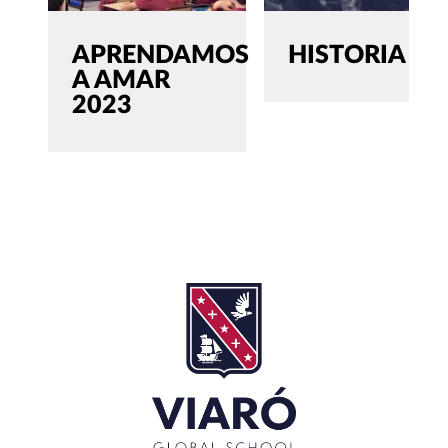
APRENDAMOS
HISTORIA
A AMAR
2023
SEARCH
Buscar:'
CERRAR