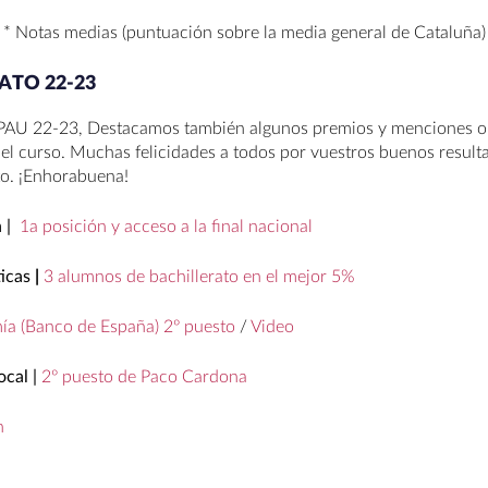
* Notas medias (puntuación sobre la media general de Cataluña)
ATO 22-23
 PAU 22-23, Destacamos también algunos premios y menciones o
 el curso. Muchas felicidades a todos por vuestros buenos result
to. ¡Enhorabuena!
n |
1a posición y acceso a la final nacional
icas
|
3 alumnos de bachillerato en el mejor 5%
a (Banco de España) 2º puesto
/
Video
cal |
2º puesto de Paco Cardona
n