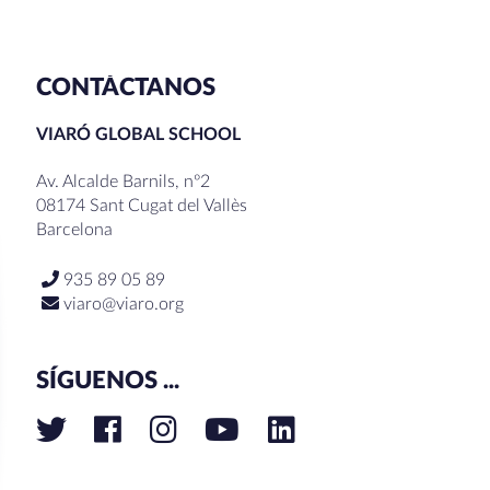
CONTÁCTANOS
VIARÓ GLOBAL SCHOOL
Av. Alcalde Barnils, nº2
08174 Sant Cugat del Vallès
Barcelona
935 89 05 89
viaro@viaro.org
SÍGUENOS ...