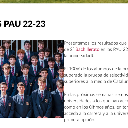
 PAU 22-23
Presentamos los resultados que
de 2º
Bachillerato
en las PAU 22
la universidad).
El 100% de los alumnos de la pr
superado la prueba de selectivi
superiores a la media de Catalu
En las próximas semanas iremos
universidades a los que han ac
como en los últimos años, en to
acceda a la carrera y a la unive
primera opción.