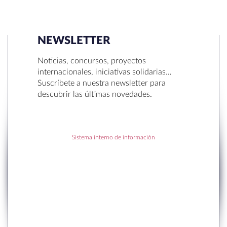
NEWSLETTER
SEARCH
Noticias, concursos, proyectos
internacionales, iniciativas solidarias…
Suscríbete a nuestra newsletter para
descubrir las últimas novedades.
RECENT POSTS
Sistema interno de información
to en Sant Cugat
r la Navidad.