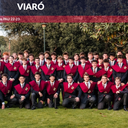
VIARÓ
os PAU 22-23