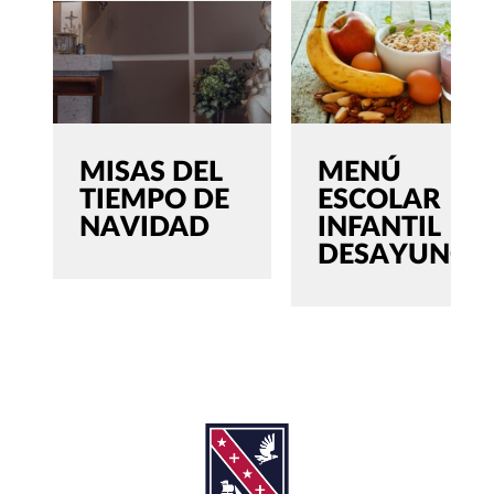
MISAS DEL
MENÚ
TIEMPO DE
ESCOLAR
NAVIDAD
INFANTIL
DESAYUNOS
SEARCH
Buscar:'