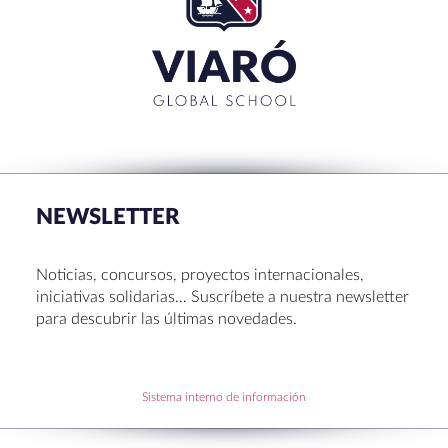
CERRAR
RECENT POSTS
La Muestra de Artes 2026: creatividad, música y
talento en Sant Cugat
NEWSLETTER
Congreso UNIV 2026
Entrega de Becas de Humanidades – Dr. Pujol 2026
Noticias, concursos, proyectos internacionales,
Hábitos saludables: 8 consejos prácticos para
iniciativas solidarias… Suscríbete a nuestra newsletter
disfrutar la Navidad.
para descubrir las últimas novedades.
Becas de Humanidades Dr. Pujol 25-26
Sistema interno de información
RECENT COMMENTS