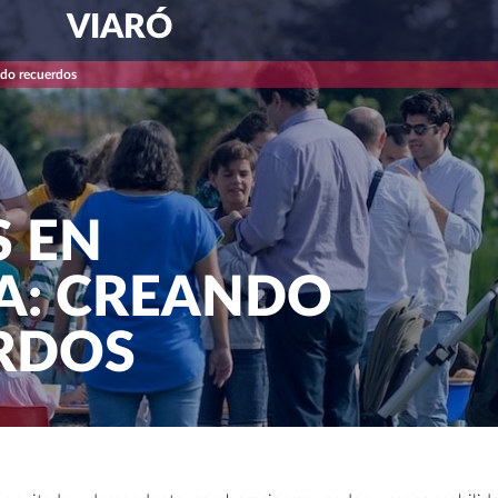
VIARÓ
ndo recuerdos
S EN
IA: CREANDO
RDOS