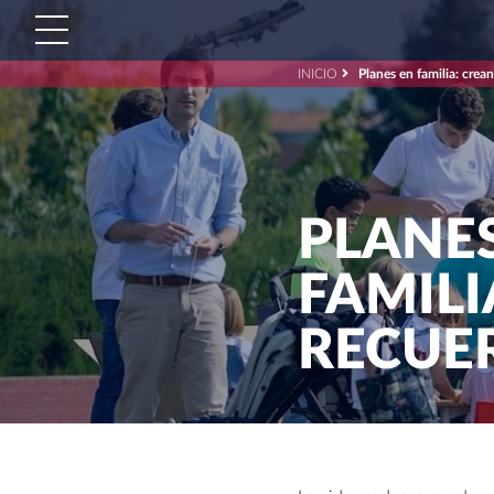
INICIO
Planes en familia: crea
Buscar:'
PLANE
FAMIL
RECUE