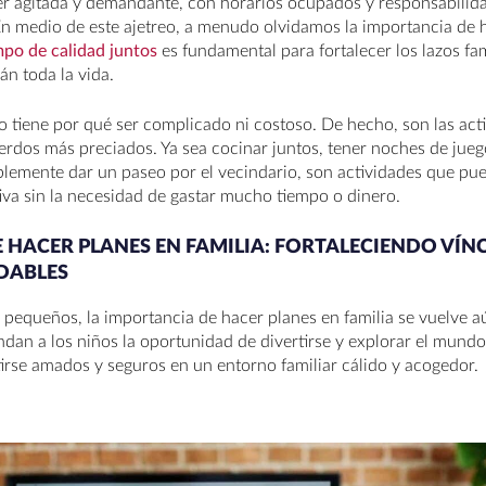
r agitada y demandante, con horarios ocupados y responsabili
 medio de este ajetreo, a menudo olvidamos la importancia de h
mpo de calidad juntos
es fundamental para fortalecer los lazos fa
án toda la vida.
 tiene por qué ser complicado ni costoso. De hecho, son las acti
dos más preciados. Ya sea cocinar juntos, tener noches de juego
plemente dar un paseo por el vecindario, son actividades que pu
tiva sin la necesidad de gastar mucho tiempo o dinero.
 HACER PLANES EN FAMILIA: FORTALECIENDO VÍ
DABLES
 pequeños, la importancia de hacer planes en familia se vuelve a
dan a los niños la oportunidad de divertirse y explorar el mundo
irse amados y seguros en un entorno familiar cálido y acogedor.