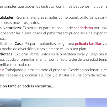
es simples que podemos disfrutar con niños pequeños incluyen e
alidades
: Reunir materiales simples como papel, pinturas, pegamen
o obras maestras juntos.
la Naturaleza
: Explorar un parque local, ir de
senderismo
por una 
observar las nubes desde el patio trasero puede ser una experie
ños.
ícula en Casa
: Preparar palomitas, elegir una
película familiar
y 
a noche de diversión y risas siempre es un buen plan.
iblioteca
: Explorar libros juntos en la biblioteca local y luego pa
 nos ayuda a fomentar el amor por la lectura desde una edad tem
amiliar mensual o quincenal.
os
: Trabajando juntos en todo el proceso. Desde seleccionar la r
tes necesarios, cocinarla juntos y disfrutar de una comida hecha
ación también podrás encontrar…