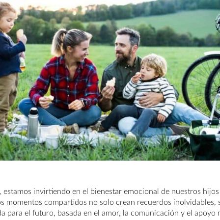
, estamos invirtiendo en el bienestar emocional de nuestros hijos
stos momentos compartidos no solo crean recuerdos inolvidables,
a para el futuro, basada en el amor, la comunicación y el apoyo