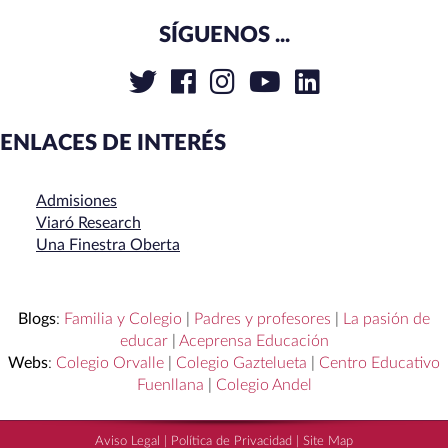
SÍGUENOS ...
ENLACES DE INTERÉS
Admisiones
Viaró Research
Una Finestra Oberta
Blogs
:
Familia y Colegio
|
Padres y profesores
|
La pasión de
educar
|
Aceprensa Educación
Webs
:
Colegio Orvalle
|
Colegio Gaztelueta
|
Centro Educativo
Fuenllana
|
Colegio Andel
Aviso Legal
|
Política de Privacidad
|
Site Map