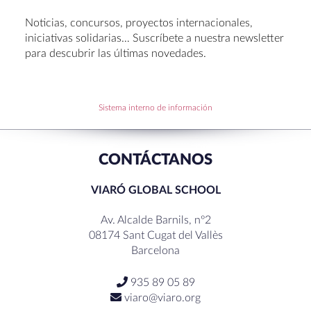
Entrega de Becas de Humanidades – Dr. Pujol 2026
Noticias, concursos, proyectos internacionales,
Hábitos saludables: 8 consejos prácticos para
iniciativas solidarias… Suscríbete a nuestra newsletter
disfrutar la Navidad.
para descubrir las últimas novedades.
Becas de Humanidades Dr. Pujol 25-26
Sistema interno de información
RECENT COMMENTS
CONTÁCTANOS
VIARÓ GLOBAL SCHOOL
Av. Alcalde Barnils, nº2
08174 Sant Cugat del Vallès
Barcelona
935 89 05 89
viaro@viaro.org