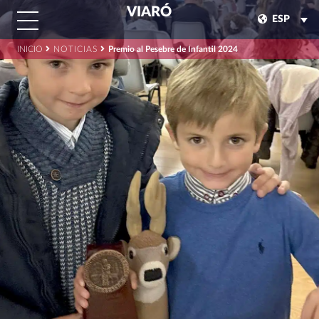
VIARÓ
ESP
INICIO
NOTICIAS
Premio al Pesebre de Infantil 2024