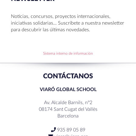
Congreso UNIV 2026
Entrega de Becas de Humanidades – Dr. Pujol 2026
Noticias, concursos, proyectos internacionales,
Hábitos saludables: 8 consejos prácticos para
iniciativas solidarias… Suscríbete a nuestra newsletter
disfrutar la Navidad.
para descubrir las últimas novedades.
Becas de Humanidades Dr. Pujol 25-26
Sistema interno de información
RECENT COMMENTS
CONTÁCTANOS
VIARÓ GLOBAL SCHOOL
Av. Alcalde Barnils, nº2
08174 Sant Cugat del Vallès
Barcelona
935 89 05 89