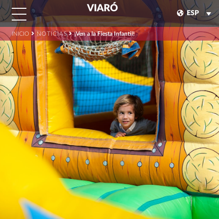
VIARÓ
ESP
INICIO
NOTICIAS
¡Ven a la Fiesta Infantil!