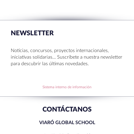
RECENT POSTS
La Muestra de Artes 2026: creatividad, música y
talento en Sant Cugat
NEWSLETTER
Congreso UNIV 2026
Entrega de Becas de Humanidades – Dr. Pujol 2026
Noticias, concursos, proyectos internacionales,
Hábitos saludables: 8 consejos prácticos para
iniciativas solidarias… Suscríbete a nuestra newsletter
disfrutar la Navidad.
para descubrir las últimas novedades.
Becas de Humanidades Dr. Pujol 25-26
Sistema interno de información
RECENT COMMENTS
CONTÁCTANOS
VIARÓ GLOBAL SCHOOL