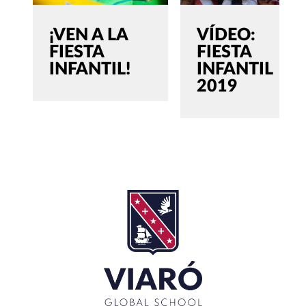
¡VEN A LA
VÍDEO:
FIESTA
FIESTA
INFANTIL!
INFANTIL
2019
SEARCH
Buscar:'
CERRAR