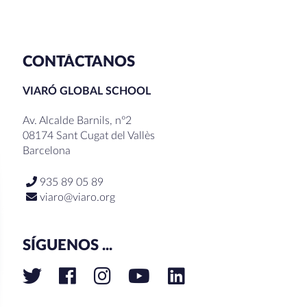
CONTÁCTANOS
VIARÓ GLOBAL SCHOOL
Av. Alcalde Barnils, nº2
08174 Sant Cugat del Vallès
Barcelona
935 89 05 89
viaro@viaro.org
SÍGUENOS ...