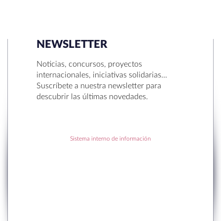
NEWSLETTER
SEARCH
Noticias, concursos, proyectos
internacionales, iniciativas solidarias…
Suscríbete a nuestra newsletter para
descubrir las últimas novedades.
RECENT POSTS
Sistema interno de información
to en Sant Cugat
r la Navidad.