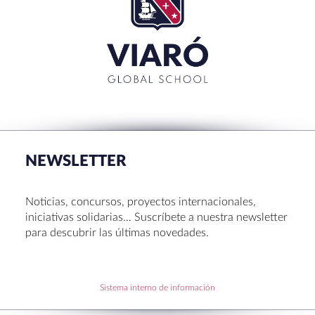
CERRAR
RECENT POSTS
La Muestra de Artes 2026: creatividad, música y
talento en Sant Cugat
NEWSLETTER
Congreso UNIV 2026
Entrega de Becas de Humanidades – Dr. Pujol 2026
Noticias, concursos, proyectos internacionales,
Hábitos saludables: 8 consejos prácticos para
iniciativas solidarias… Suscríbete a nuestra newsletter
disfrutar la Navidad.
para descubrir las últimas novedades.
Becas de Humanidades Dr. Pujol 25-26
Sistema interno de información