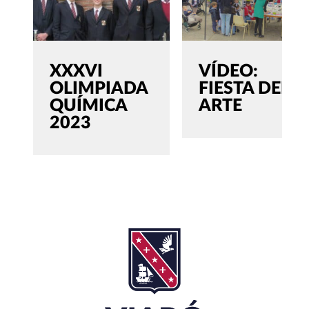
XXXVI
VÍDEO:
OLIMPIADA
FIESTA DEL
QUÍMICA
ARTE
2023
SEARCH
Buscar:'
CERRAR