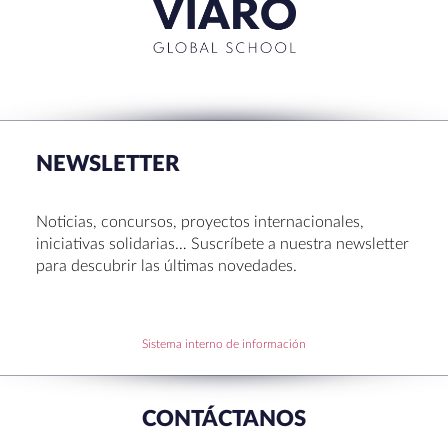
RECENT POSTS
La Muestra de Artes 2026: creatividad, música y
talento en Sant Cugat
NEWSLETTER
Congreso UNIV 2026
Entrega de Becas de Humanidades – Dr. Pujol 2026
Noticias, concursos, proyectos internacionales,
Hábitos saludables: 8 consejos prácticos para
iniciativas solidarias… Suscríbete a nuestra newsletter
disfrutar la Navidad.
para descubrir las últimas novedades.
Becas de Humanidades Dr. Pujol 25-26
Sistema interno de información
RECENT COMMENTS
CONTÁCTANOS