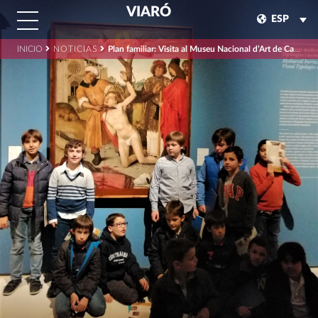
VIARÓ
ESP
INICIO
NOTICIAS
Plan familiar: Visita al Museu Nacional d’Art de Catalunya