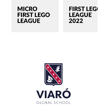
MICRO
FIRST LEGO
FIRST LEGO
LEAGUE
LEAGUE
2022
SEARCH
Buscar:'
CERRAR
RECENT POSTS