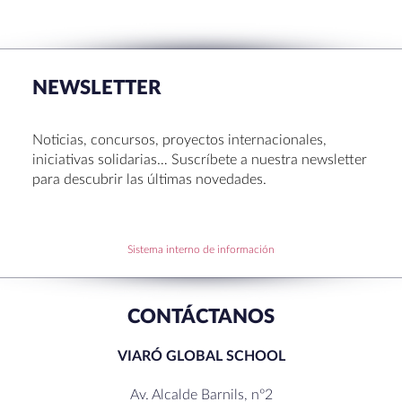
La Muestra de Artes 2026: creatividad, música y
talento en Sant Cugat
NEWSLETTER
Congreso UNIV 2026
Entrega de Becas de Humanidades – Dr. Pujol 2026
Noticias, concursos, proyectos internacionales,
Hábitos saludables: 8 consejos prácticos para
iniciativas solidarias… Suscríbete a nuestra newsletter
disfrutar la Navidad.
para descubrir las últimas novedades.
Becas de Humanidades Dr. Pujol 25-26
Sistema interno de información
RECENT COMMENTS
CONTÁCTANOS
VIARÓ GLOBAL SCHOOL
Av. Alcalde Barnils, nº2