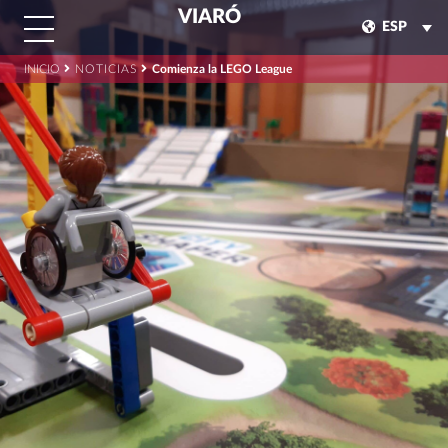
VIARÓ
ESP
INICIO
NOTICIAS
Comienza la LEGO League