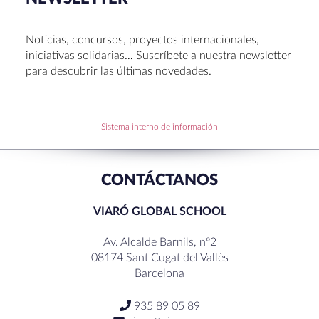
Congreso UNIV 2026
Entrega de Becas de Humanidades – Dr. Pujol 2026
Noticias, concursos, proyectos internacionales,
Hábitos saludables: 8 consejos prácticos para
iniciativas solidarias… Suscríbete a nuestra newsletter
disfrutar la Navidad.
para descubrir las últimas novedades.
Becas de Humanidades Dr. Pujol 25-26
Sistema interno de información
RECENT COMMENTS
CONTÁCTANOS
VIARÓ GLOBAL SCHOOL
Av. Alcalde Barnils, nº2
08174 Sant Cugat del Vallès
Barcelona
935 89 05 89