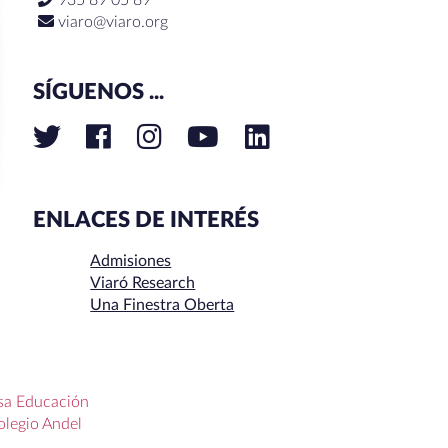
935 89 05 89
viaro@viaro.org
SÍGUENOS ...
ENLACES DE INTERÉS
Admisiones
Viaró Research
Una Finestra Oberta
sa Educación
olegio Andel