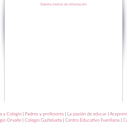
RECENT POSTS
Sistema interno de información
to en Sant Cugat
r la Navidad.
RECENT COMMENTS
a y Colegio
|
Padres y profesores
|
La pasión de educar
|
Acepren
gio Orvalle
|
Colegio Gaztelueta
|
Centro Educativo Fuenllana
|
C