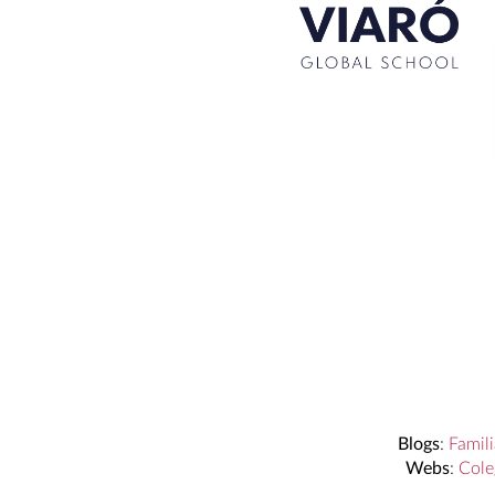
La Muestra de Artes 2026: creatividad, música y talen
Congreso UNIV 2026
Entrega de Becas de Humanidades – Dr. Pujol 2026
Hábitos saludables: 8 consejos prácticos para disfruta
Becas de Humanidades Dr. Pujol 25-26
Blogs
:
Famili
Webs
:
Cole