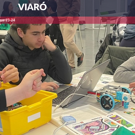
VIARÓ
gue 23-24