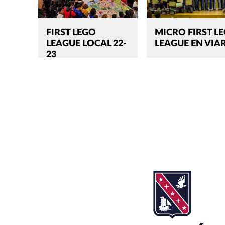
FIRST LEGO
MICRO FIRST L
LEAGUE LOCAL 22-
LEAGUE EN VIA
23
Buscar:'
CERRAR