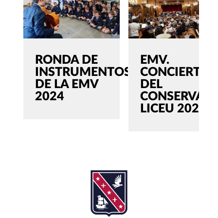
RONDA DE
EMV.
INSTRUMENTOS
CONCIERTOS
DE LA EMV
DEL
2024
CONSERVATO
LICEU 2023
SEARCH
Buscar:'
CERRAR