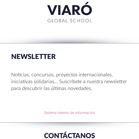
RECENT POSTS
La Muestra de Artes 2026: creatividad, música y
talento en Sant Cugat
NEWSLETTER
Congreso UNIV 2026
Entrega de Becas de Humanidades – Dr. Pujol 2026
Noticias, concursos, proyectos internacionales,
Hábitos saludables: 8 consejos prácticos para
iniciativas solidarias… Suscríbete a nuestra newsletter
disfrutar la Navidad.
para descubrir las últimas novedades.
Becas de Humanidades Dr. Pujol 25-26
Sistema interno de información
RECENT COMMENTS
CONTÁCTANOS