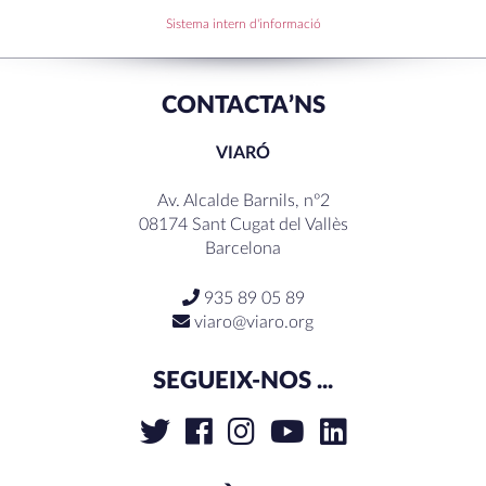
RECENT COMMENTS
Sistema intern d'informació
CONTACTA’NS
VIARÓ
Av. Alcalde Barnils, nº2
08174 Sant Cugat del Vallès
Barcelona
935 89 05 89
viaro@viaro.org
SEGUEIX-NOS ...