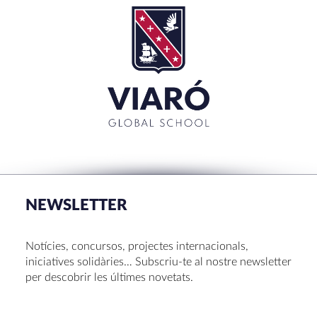
Cerca:'
TANCAR
RECENT POSTS
La Mostra d’Arts 2026
Congrés UNIV 2026
NEWSLETTER
Voluntariat a Amavir 24-25
Oficis de Setmana Santa 2025
Notícies, concursos, projectes internacionals,
Premi al Pessebre d’Infantil 2024
iniciatives solidàries… Subscriu-te al nostre newsletter
per descobrir les últimes novetats.