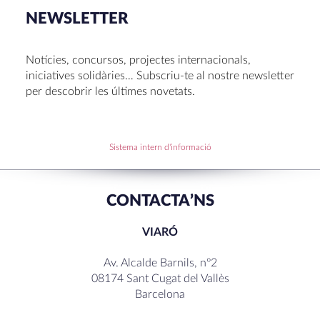
Congrés UNIV 2026
NEWSLETTER
Voluntariat a Amavir 24-25
Oficis de Setmana Santa 2025
Notícies, concursos, projectes internacionals,
Premi al Pessebre d’Infantil 2024
iniciatives solidàries… Subscriu-te al nostre newsletter
per descobrir les últimes novetats.
RECENT COMMENTS
Sistema intern d'informació
CONTACTA’NS
VIARÓ
Av. Alcalde Barnils, nº2
08174 Sant Cugat del Vallès
Barcelona