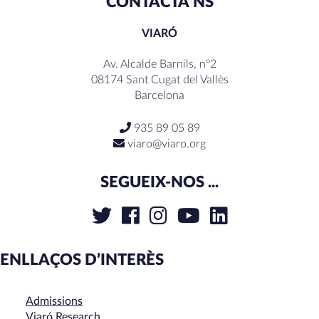
CONTACTA’NS
VIARÓ
Av. Alcalde Barnils, nº2
08174 Sant Cugat del Vallès
Barcelona
935 89 05 89
viaro@viaro.org
SEGUEIX-NOS ...
ENLLAÇOS D’INTERÈS
Admissions
Viaró Research