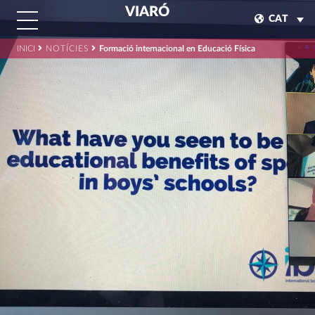
VIARÓ
CAT
INICI
NOTÍCIES
Formació internacional en Educació Física