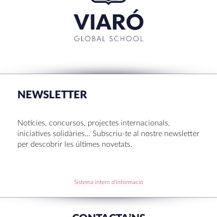
TANCAR
RECENT POSTS
La Mostra d’Arts 2026
Congrés UNIV 2026
NEWSLETTER
Voluntariat a Amavir 24-25
Oficis de Setmana Santa 2025
Notícies, concursos, projectes internacionals,
Premi al Pessebre d’Infantil 2024
iniciatives solidàries… Subscriu-te al nostre newsletter
per descobrir les últimes novetats.
RECENT COMMENTS
Sistema intern d'informació