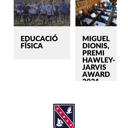
EDUCACIÓ
MIGUEL
FÍSICA
DIONIS,
PREMI
HAWLEY-
JARVIS
AWARD
2021
SEARCH
Cerca:'