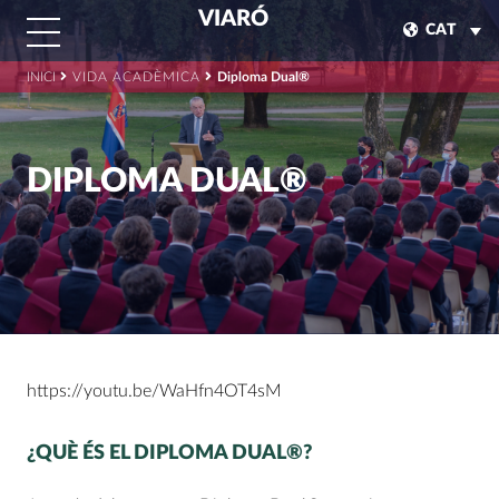
VIARÓ
CAT
INICI
VIDA ACADÈMICA
Diploma Dual®
DIPLOMA DUAL®
https://youtu.be/WaHfn4OT4sM
¿QUÈ ÉS EL DIPLOMA DUAL®?