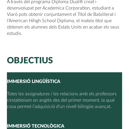
A través del programa Diploma Dual® creat i
desenvolupat per Academica Corporation, estudiant a
Viaró pots obtenir conjuntament el Títol de Batxillerat i
l’American Hihgh School Diploma, el mateix títol que
obtenen els alumnes dels Estats Units en acabar els seus
estudis.
OBJECTIUS
IMMERSIÓ LINGÜÍSTICA
Totes les assignatures i les relacions amb els professors
s’estableixen en anglès des del primer moment, la qual
cosa permet l’adquisició d’un nivell bilingüe avançat.
IMMERSIÓ TECNOLÒGICA