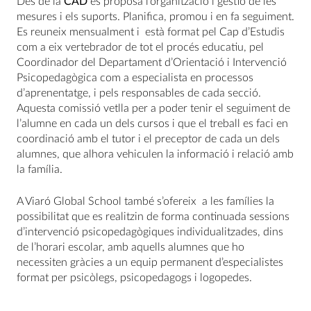
Des de la
CAD
es proposa l’organització i gestió de les
mesures i els suports. Planifica, promou i en fa seguiment.
Es reuneix mensualment i està format pel Cap d’Estudis
com a eix vertebrador de tot el procés educatiu, pel
Coordinador del Departament d’Orientació i Intervenció
Psicopedagògica com a especialista en processos
d’aprenentatge, i pels responsables de cada secció.
Aquesta comissió vetlla per a poder tenir el seguiment de
l’alumne en cada un dels cursos i que el treball es faci en
coordinació amb el tutor i el preceptor de cada un dels
alumnes, que alhora vehiculen la informació i relació amb
la família.
A Viaró Global School també s’ofereix a les famílies la
possibilitat que es realitzin de forma continuada sessions
d’intervenció psicopedagògiques individualitzades, dins
de l’horari escolar, amb aquells alumnes que ho
necessiten gràcies a un equip permanent d’especialistes
format per psicòlegs, psicopedagogs i logopedes.