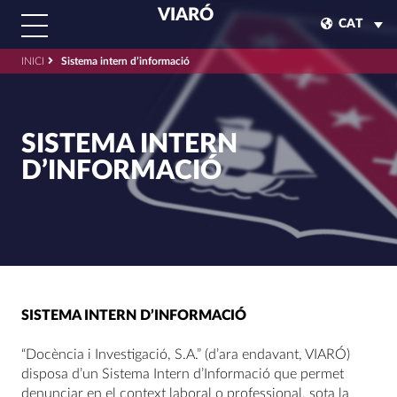
VIARÓ
CAT
INICI
Sistema intern d’informació
SISTEMA INTERN
D’INFORMACIÓ
SISTEMA INTERN D’INFORMACIÓ
“Docència i Investigació, S.A.” (d’ara endavant, VIARÓ)
disposa d’un Sistema Intern d’Informació que permet
denunciar en el context laboral o professional, sota la