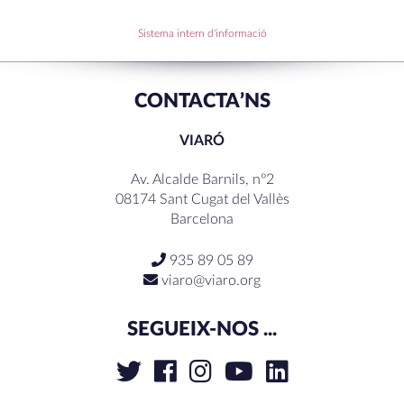
RECENT COMMENTS
Sistema intern d'informació
CONTACTA’NS
VIARÓ
Av. Alcalde Barnils, nº2
08174 Sant Cugat del Vallès
Barcelona
935 89 05 89
viaro@viaro.org
SEGUEIX-NOS ...