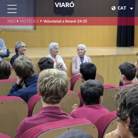
VIARÓ
CAT
INICI
NOTÍCIES
Voluntariat a Amavir 24-25