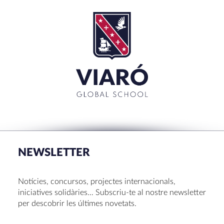
SEARCH
Cerca:'
TANCAR
RECENT POSTS
La Mostra d’Arts 2026
Congrés UNIV 2026
NEWSLETTER
Voluntariat a Amavir 24-25
Oficis de Setmana Santa 2025
Notícies, concursos, projectes internacionals,
Premi al Pessebre d’Infantil 2024
iniciatives solidàries… Subscriu-te al nostre newsletter
per descobrir les últimes novetats.