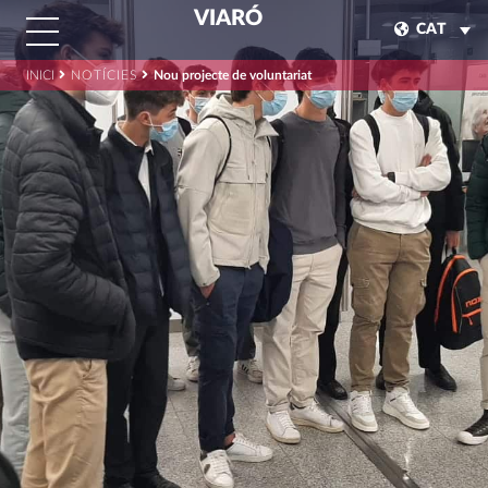
VIARÓ
CAT
INICI
NOTÍCIES
Nou projecte de voluntariat