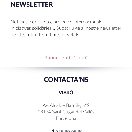
Congrés UNIV 2026
NEWSLETTER
Voluntariat a Amavir 24-25
Oficis de Setmana Santa 2025
Notícies, concursos, projectes internacionals,
Premi al Pessebre d’Infantil 2024
iniciatives solidàries… Subscriu-te al nostre newsletter
per descobrir les últimes novetats.
RECENT COMMENTS
Sistema intern d'informació
CONTACTA’NS
VIARÓ
Av. Alcalde Barnils, nº2
08174 Sant Cugat del Vallès
Barcelona