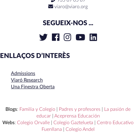
935 89 05 89
viaro@viaro.org
SEGUEIX-NOS ...
ENLLAÇOS D’INTERÈS
Admissions
Viaró Research
Una Finestra Oberta
Blogs
:
Familia y Colegio
|
Padres y profesores
|
La pasión de
educar
|
Aceprensa Educación
Webs
:
Colegio Orvalle
|
Colegio Gaztelueta
|
Centro Educativo
Fuenllana
|
Colegio Andel