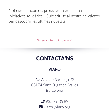
Voluntariat a Amavir 24-25
Oficis de Setmana Santa 2025
Notícies, concursos, projectes internacionals,
Premi al Pessebre d’Infantil 2024
iniciatives solidàries… Subscriu-te al nostre newsletter
per descobrir les últimes novetats.
RECENT COMMENTS
Sistema intern d'informació
CONTACTA’NS
VIARÓ
Av. Alcalde Barnils, nº2
08174 Sant Cugat del Vallès
Barcelona
935 89 05 89
viaro@viaro.org