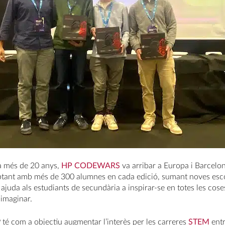
fa més de 20 anys,
HP CODEWARS
va arribar a Europa i Barcelon
ptant amb més de 300 alumnes en cada edició, sumant noves escol
juda als estudiants de secundària a inspirar-se en totes les coses
imaginar.
 té com a objectiu augmentar l’interès per les carreres
STEM
entr