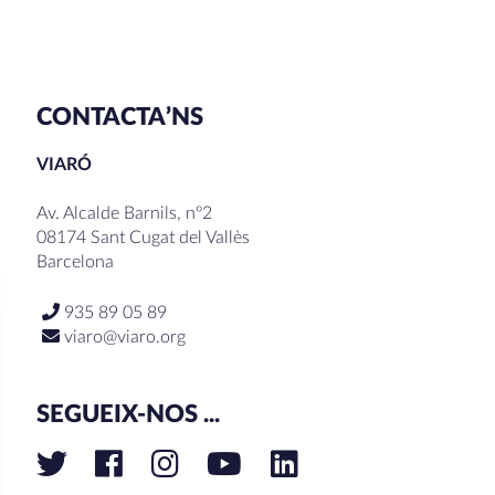
CONTACTA’NS
VIARÓ
Av. Alcalde Barnils, nº2
08174 Sant Cugat del Vallès
Barcelona
935 89 05 89
viaro@viaro.org
SEGUEIX-NOS ...