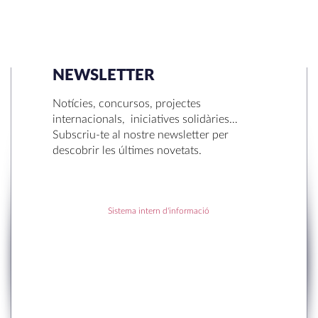
NEWSLETTER
SEARCH
Notícies, concursos, projectes
internacionals, iniciatives solidàries…
Subscriu-te al nostre newsletter per
descobrir les últimes novetats.
RECENT POSTS
Sistema intern d'informació