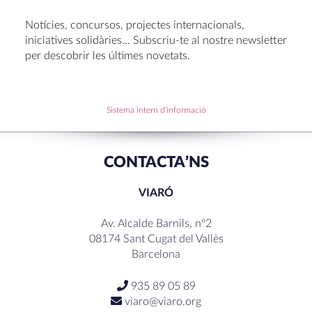
Oficis de Setmana Santa 2025
Notícies, concursos, projectes internacionals,
Premi al Pessebre d’Infantil 2024
iniciatives solidàries… Subscriu-te al nostre newsletter
per descobrir les últimes novetats.
RECENT COMMENTS
Sistema intern d'informació
CONTACTA’NS
VIARÓ
Av. Alcalde Barnils, nº2
08174 Sant Cugat del Vallès
Barcelona
935 89 05 89
viaro@viaro.org