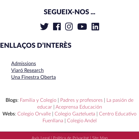
SEGUEIX-NOS ...
ENLLAÇOS D’INTERÈS
Admissions
Viaró Research
Una Finestra Oberta
Blogs
:
Familia y Colegio
|
Padres y profesores
|
La pasión de
educar
|
Aceprensa Educación
Webs
:
Colegio Orvalle
|
Colegio Gaztelueta
|
Centro Educativo
Fuenllana
|
Colegio Andel
Avís Legal
|
Política de Privacitat
|
Site Map