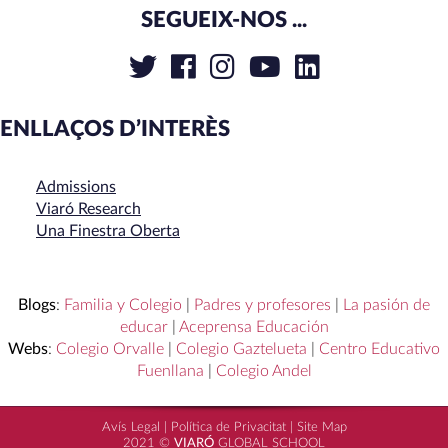
SEGUEIX-NOS ...
ENLLAÇOS D’INTERÈS
Admissions
Viaró Research
Una Finestra Oberta
Blogs
:
Familia y Colegio
|
Padres y profesores
|
La pasión de
educar
|
Aceprensa Educación
Webs
:
Colegio Orvalle
|
Colegio Gaztelueta
|
Centro Educativo
Fuenllana
|
Colegio Andel
Avís Legal
|
Política de Privacitat
|
Site Map
2021 ©
VIARÓ
GLOBAL SCHOOL