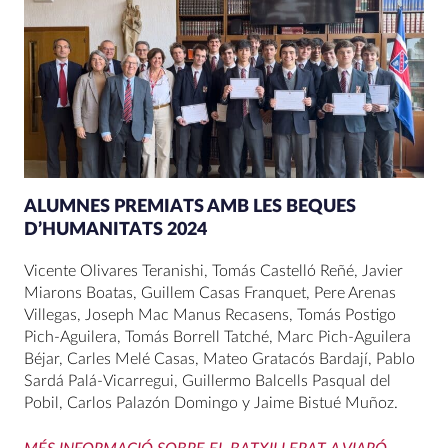
ALUMNES PREMIATS AMB LES BEQUES
D’HUMANITATS 2024
Vicente Olivares Teranishi, Tomás Castelló Reñé, Javier
Miarons Boatas, Guillem Casas Franquet, Pere Arenas
Villegas, Joseph Mac Manus Recasens, Tomás Postigo
Pich-Aguilera, Tomás Borrell Tatché, Marc Pich-Aguilera
Béjar, Carles Melé Casas, Mateo Gratacós Bardají, Pablo
Sardá Palá-Vicarregui, Guillermo Balcells Pasqual del
Pobil, Carlos Palazón Domingo y Jaime Bistué Muñoz.