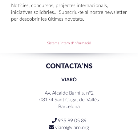
Oficis de Setmana Santa 2025
Notícies, concursos, projectes internacionals,
Premi al Pessebre d’Infantil 2024
iniciatives solidàries… Subscriu-te al nostre newsletter
per descobrir les últimes novetats.
RECENT COMMENTS
Sistema intern d'informació
CONTACTA’NS
VIARÓ
Av. Alcalde Barnils, nº2
08174 Sant Cugat del Vallès
Barcelona
935 89 05 89
viaro@viaro.org