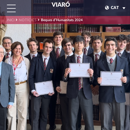
VIARÓ
CAT
INICI
NOTÍCIES
Beques d’Humanitats 2024