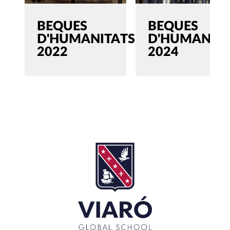
BEQUES
BEQUES
D'HUMANITATS
D'HUMANITA
2022
2024
SEARCH
Cerca:'
TANCAR