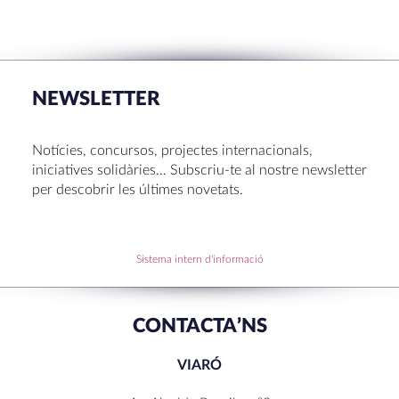
RECENT POSTS
La Mostra d’Arts 2026
Congrés UNIV 2026
NEWSLETTER
Voluntariat a Amavir 24-25
Oficis de Setmana Santa 2025
Notícies, concursos, projectes internacionals,
Premi al Pessebre d’Infantil 2024
iniciatives solidàries… Subscriu-te al nostre newsletter
per descobrir les últimes novetats.
RECENT COMMENTS
Sistema intern d'informació
CONTACTA’NS
VIARÓ