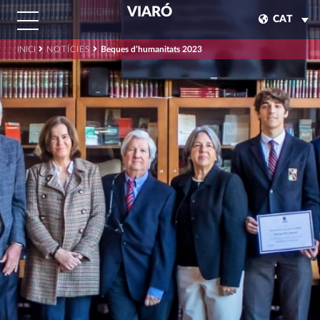
VIARÓ
CAT
INICI
NOTÍCIES
Beques d’humanitats 2023