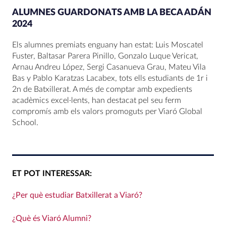
ALUMNES GUARDONATS AMB LA BECA ADÁN
2024
Els alumnes premiats enguany han estat: Luis Moscatel
Fuster, Baltasar Parera Pinillo, Gonzalo Luque Vericat,
Arnau Andreu López, Sergi Casanueva Grau, Mateu Vila
Bas y Pablo Karatzas Lacabex, tots ells estudiants de 1r i
2n de Batxillerat. A més de comptar amb expedients
acadèmics excel·lents, han destacat pel seu ferm
compromís amb els valors promoguts per Viaró Global
School.
ET POT INTERESSAR:
¿Per què estudiar Batxillerat a Viaró?
¿Què és Viaró Alumni?