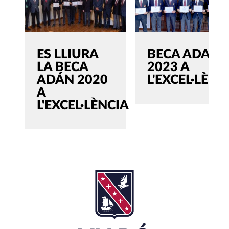
ES LLIURA
BECA ADAN
LA BECA
2023 A
ADÁN 2020
L'EXCEL·LÈNC
A
L'EXCEL·LÈNCIA
SEARCH
Cerca:'
TANCAR