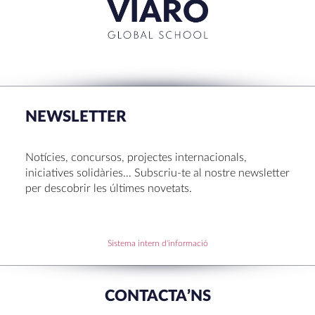
RECENT POSTS
La Mostra d’Arts 2026
Congrés UNIV 2026
NEWSLETTER
Voluntariat a Amavir 24-25
Oficis de Setmana Santa 2025
Notícies, concursos, projectes internacionals,
Premi al Pessebre d’Infantil 2024
iniciatives solidàries… Subscriu-te al nostre newsletter
per descobrir les últimes novetats.
RECENT COMMENTS
Sistema intern d'informació
CONTACTA’NS