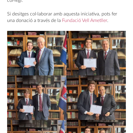
col·legi.
Si desitges col·laborar amb aquesta iniciativa, pots fer
una donació a través de la
Fundació Vell Ametller
.