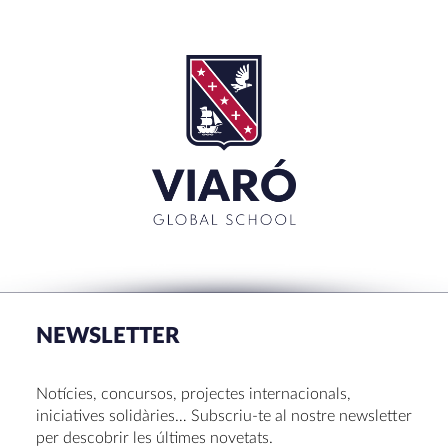
SEARCH
Cerca:'
TANCAR
RECENT POSTS
La Mostra d’Arts 2026
Congrés UNIV 2026
NEWSLETTER
Voluntariat a Amavir 24-25
Oficis de Setmana Santa 2025
Notícies, concursos, projectes internacionals,
Premi al Pessebre d’Infantil 2024
iniciatives solidàries… Subscriu-te al nostre newsletter
per descobrir les últimes novetats.