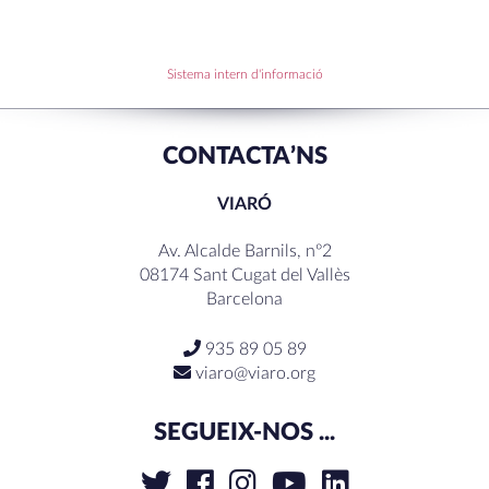
RECENT COMMENTS
Sistema intern d'informació
CONTACTA’NS
VIARÓ
Av. Alcalde Barnils, nº2
08174 Sant Cugat del Vallès
Barcelona
935 89 05 89
viaro@viaro.org
SEGUEIX-NOS ...