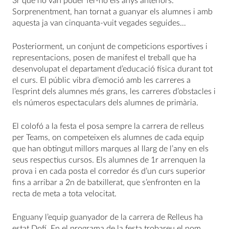
3r que no van poder fer-ho els anys anteriors.
Sorprenentment, han tornat a guanyar els alumnes i amb
aquesta ja van cinquanta-vuit vegades seguides…
Posteriorment, un conjunt de competicions esportives i
representacions, posen de manifest el treball que ha
desenvolupat el departament d’educació física durant tot
el curs. El públic vibra d’emoció amb les carreres a
l’esprint dels alumnes més grans, les carreres d’obstacles i
els números espectaculars dels alumnes de primària.
El colofó a la festa el posa sempre la carrera de relleus
per Teams, on competeixen els alumnes de cada equip
que han obtingut millors marques al llarg de l’any en els
seus respectius cursos. Els alumnes de 1r arrenquen la
prova i en cada posta el corredor és d’un curs superior
fins a arribar a 2n de batxillerat, que s’enfronten en la
recta de meta a tota velocitat.
Enguany l’equip guanyador de la carrera de Relleus ha
estat Dofí. En el programa de la festa trobareu el nom