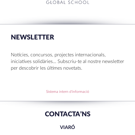
RECENT POSTS
La Mostra d’Arts 2026
Congrés UNIV 2026
NEWSLETTER
Voluntariat a Amavir 24-25
Oficis de Setmana Santa 2025
Notícies, concursos, projectes internacionals,
Premi al Pessebre d’Infantil 2024
iniciatives solidàries… Subscriu-te al nostre newsletter
per descobrir les últimes novetats.
RECENT COMMENTS
Sistema intern d'informació
CONTACTA’NS
VIARÓ