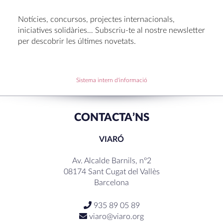
Oficis de Setmana Santa 2025
Notícies, concursos, projectes internacionals,
Premi al Pessebre d’Infantil 2024
iniciatives solidàries… Subscriu-te al nostre newsletter
per descobrir les últimes novetats.
RECENT COMMENTS
Sistema intern d'informació
CONTACTA’NS
VIARÓ
Av. Alcalde Barnils, nº2
08174 Sant Cugat del Vallès
Barcelona
935 89 05 89
viaro@viaro.org