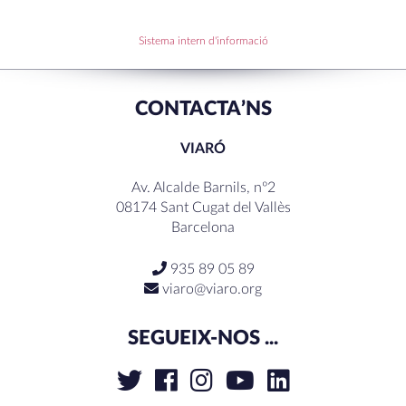
RECENT COMMENTS
Sistema intern d'informació
CONTACTA’NS
VIARÓ
Av. Alcalde Barnils, nº2
08174 Sant Cugat del Vallès
Barcelona
935 89 05 89
viaro@viaro.org
SEGUEIX-NOS ...