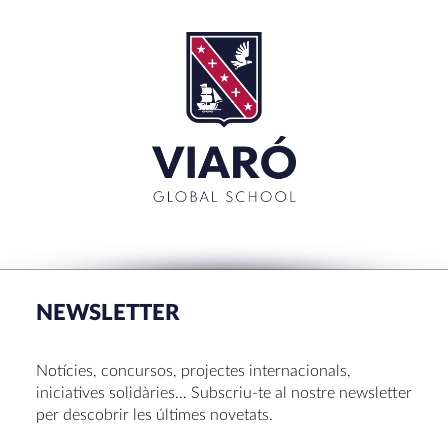
SEARCH
Cerca:'
TANCAR
RECENT POSTS
La Mostra d’Arts 2026
Congrés UNIV 2026
NEWSLETTER
Voluntariat a Amavir 24-25
Oficis de Setmana Santa 2025
Notícies, concursos, projectes internacionals,
Premi al Pessebre d’Infantil 2024
iniciatives solidàries… Subscriu-te al nostre newsletter
per descobrir les últimes novetats.