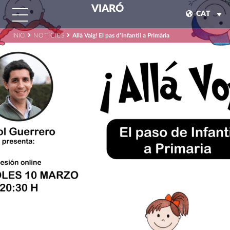
VIARÓ
CAT
INICI
NOTÍCIES
Allà Vaig! El pas d’Infantil a Primària