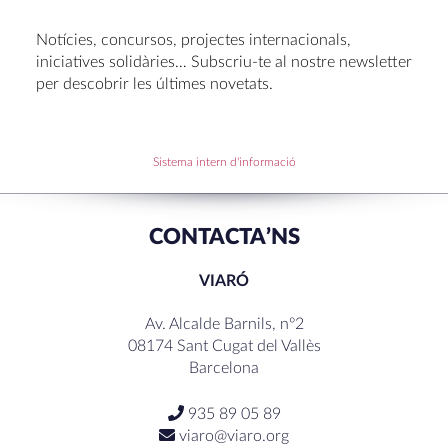
Voluntariat a Amavir 24-25
Oficis de Setmana Santa 2025
Notícies, concursos, projectes internacionals,
Premi al Pessebre d’Infantil 2024
iniciatives solidàries… Subscriu-te al nostre newsletter
per descobrir les últimes novetats.
RECENT COMMENTS
Sistema intern d'informació
CONTACTA’NS
VIARÓ
Av. Alcalde Barnils, nº2
08174 Sant Cugat del Vallès
Barcelona
935 89 05 89
viaro@viaro.org