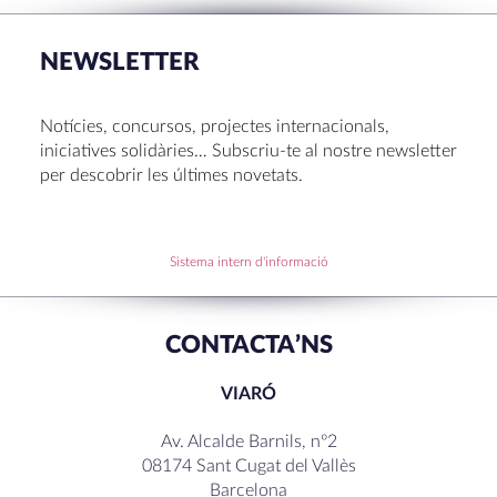
La Mostra d’Arts 2026
Congrés UNIV 2026
NEWSLETTER
Voluntariat a Amavir 24-25
Oficis de Setmana Santa 2025
Notícies, concursos, projectes internacionals,
Premi al Pessebre d’Infantil 2024
iniciatives solidàries… Subscriu-te al nostre newsletter
per descobrir les últimes novetats.
RECENT COMMENTS
Sistema intern d'informació
CONTACTA’NS
VIARÓ
Av. Alcalde Barnils, nº2
08174 Sant Cugat del Vallès
Barcelona