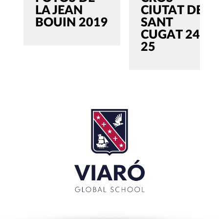
LA JEAN
CIUTAT DE
BOUIN 2019
SANT
CUGAT 24-
25
SEARCH
Cerca:'
TANCAR
RECENT POSTS