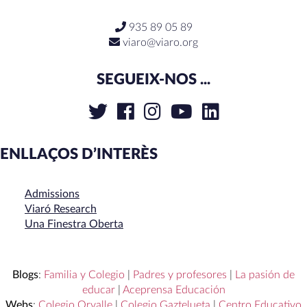
935 89 05 89
viaro@viaro.org
SEGUEIX-NOS ...
ENLLAÇOS D’INTERÈS
Admissions
Viaró Research
Una Finestra Oberta
Blogs
:
Familia y Colegio
|
Padres y profesores
|
La pasión de
educar
|
Aceprensa Educación
Webs
:
Colegio Orvalle
|
Colegio Gaztelueta
|
Centro Educativo