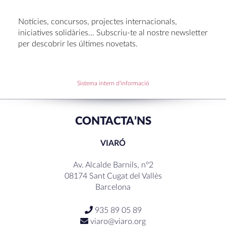
Voluntariat a Amavir 24-25
Oficis de Setmana Santa 2025
Notícies, concursos, projectes internacionals,
Premi al Pessebre d’Infantil 2024
iniciatives solidàries… Subscriu-te al nostre newsletter
per descobrir les últimes novetats.
RECENT COMMENTS
Sistema intern d'informació
CONTACTA’NS
VIARÓ
Av. Alcalde Barnils, nº2
08174 Sant Cugat del Vallès
Barcelona
935 89 05 89
viaro@viaro.org