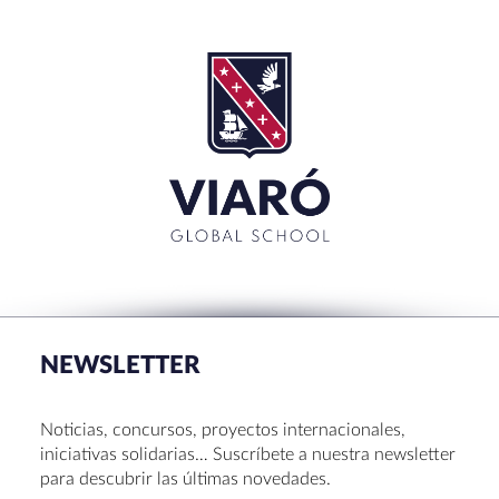
SEARCH
Buscar:'
CERRAR
RECENT POSTS
La Muestra de Artes 2026: creatividad, música y
talento en Sant Cugat
NEWSLETTER
Congreso UNIV 2026
Entrega de Becas de Humanidades – Dr. Pujol 2026
Noticias, concursos, proyectos internacionales,
Hábitos saludables: 8 consejos prácticos para
iniciativas solidarias… Suscríbete a nuestra newsletter
disfrutar la Navidad.
para descubrir las últimas novedades.