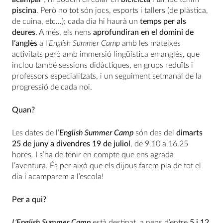
piscina
. Però no tot són jocs, esports i tallers (de plàstica,
de cuina, etc…); cada dia hi haurà un
temps per als
deures
. A més, els nens
aprofundiran en el domini de
l’anglès
a l’
English Summer Camp
amb les mateixes
activitats però amb immersió lingüística en anglès, que
inclou també sessions didàctiques, en grups reduïts i
professors especialitzats, i un seguiment setmanal de la
progressió de cada noi.
Quan?
Les dates de l’
English Summer Camp
són des del
dimarts
25 de juny a divendres 19 de juliol
, de 9.10 a 16.25
hores. I s’ha de tenir en compte que ens agrada
l’aventura. És per això que els dijous farem pla de tot el
dia i acamparem a l’escola!
Per a qui?
L’English Summer Camp
està destinat a nens d’entre
5 i 12