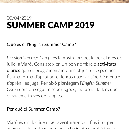
05/04/2019
SUMMER CAMP 2019
Què és el l’English Summer Camp?
L’English Summer Camp
és la nostra proposta per al mes de
juliol a Viaró. Consisteix en un bon nombre d’
activitats
diàries
que es programen amb uns objectius específics.
És una forma d’aprofitar el temps i passar-s’ho bé mentre
s’aprèn i es juga. Per això plantegem l’
English Summer
Camp
com un seguit d’esports,jocs, lectures i tallers que
es viuen a través de l’anglès.
Per què el Summer Camp?
Viaró és un lloc ideal per aventurar-nos, i fins i tot per
acampar
; hi podem circular en
bicicleta
i també tenim