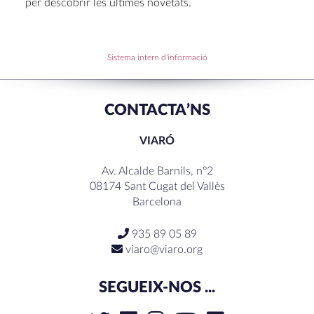
per descobrir les últimes novetats.
RECENT COMMENTS
Sistema intern d'informació
CONTACTA’NS
VIARÓ
Av. Alcalde Barnils, nº2
08174 Sant Cugat del Vallès
Barcelona
935 89 05 89
viaro@viaro.org
SEGUEIX-NOS ...