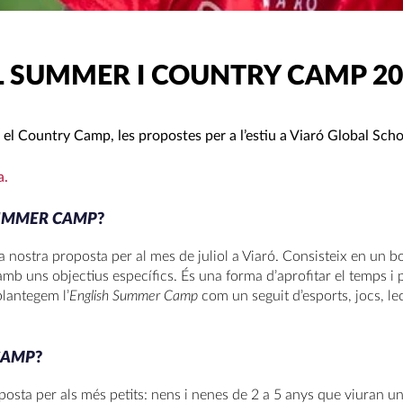
L SUMMER I COUNTRY CAMP 20
l Country Camp, les propostes per a l’estiu a Viaró Global Scho
a.
SUMMER CAMP
?
a nostra proposta per al mes de juliol a Viaró. Consisteix en un 
b uns objectius específics. És una forma d’aprofitar el temps i 
plantegem l’
English Summer Camp
com un seguit d’esports, jocs, lec
CAMP
?
osta per als més petits: nens i nenes de 2 a 5 anys que viuran u