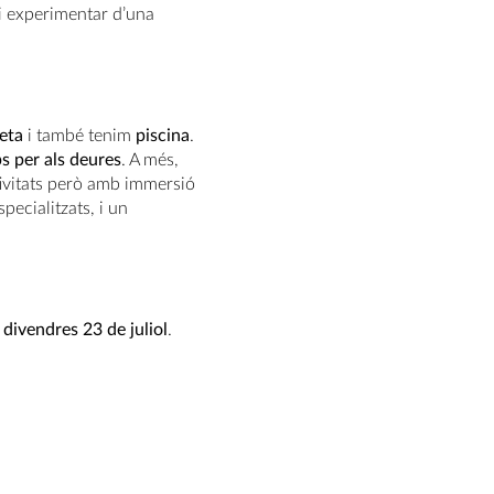
e i experimentar d’una
leta
i també tenim
piscina
.
s per als deures
. A més,
ivitats però amb immersió
pecialitzats, i un
l divendres 23 de juliol
.