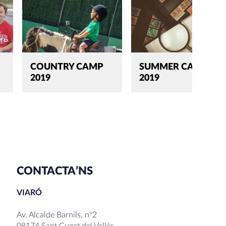
COUNTRY CAMP
SUMMER CAMP
2019
2019
CONTACTA’NS
VIARÓ
Av. Alcalde Barnils, nº2
08174 Sant Cugat del Vallès