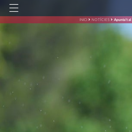
INICI
NOTÍCIES
Apunta’t a
Cerca:'