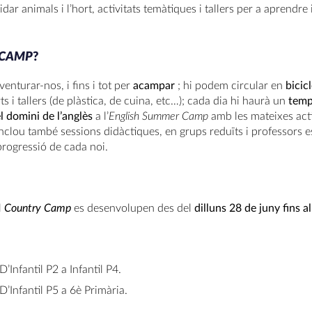
idar animals i l’hort, activitats temàtiques i tallers per a aprendr
CAMP
?
venturar-nos, i fins i tot per
acampar
; hi podem circular en
bicic
s i tallers (de plàstica, de cuina, etc…); cada dia hi haurà un
temp
l domini de l’anglès
a l’
English Summer Camp
amb les mateixes act
inclou també sessions didàctiques, en grups reduïts i professors es
rogressió de cada noi.
l
Country Camp
es desenvolupen des del
dilluns 28 de juny fins a
D’Infantil P2 a Infantil P4.
D’Infantil P5 a 6è Primària.