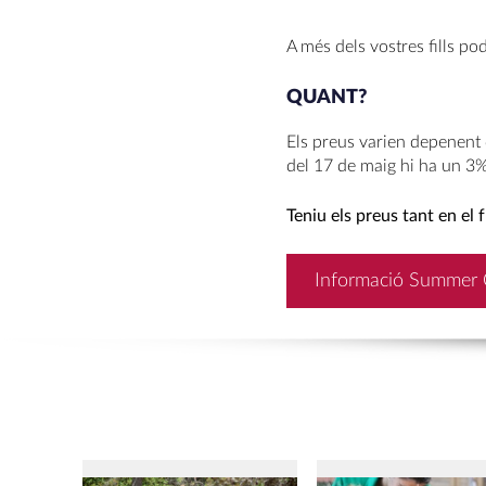
A més dels vostres fills po
QUANT?
Els preus varien depenent d
del 17 de maig hi ha un 3
Teniu els preus tant en el 
Informació Summer