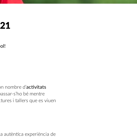
21
ol!
bon nombre d’
activitats
passar-s’ho bé mentre
tures i tallers que es viuen
na autèntica experiència de