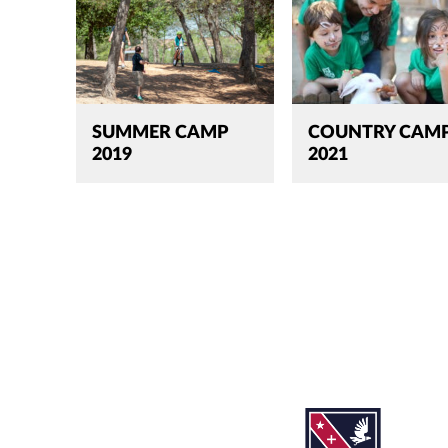
SUMMER CAMP
COUNTRY CAM
2019
2021
Cerca:'
TANCAR