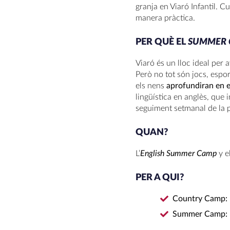
granja en Viaró Infantil. Cu
manera pràctica.
PER QUÈ EL
SUMMER 
Viaró és un lloc ideal per a
Però no tot són jocs, esport
els nens
aprofundiran en e
lingüística en anglès, que 
seguiment setmanal de la p
QUAN?
L’
English Summer Camp
y e
PER A QUI?
Country Camp:
Summer Camp: