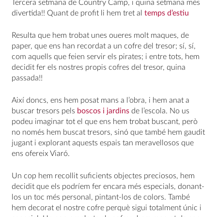
Tercera setmana de Country Camp, i quina setmana més
divertida!! Quant de profit li hem tret al
temps d’estiu
Resulta que hem trobat unes oueres molt maques, de
paper, que ens han recordat a un cofre del tresor; sí, sí,
com aquells que feien servir els pirates; i entre tots, hem
decidit fer els nostres propis cofres del tresor, quina
passada!!
Així doncs, ens hem posat mans a l’obra, i hem anat a
buscar tresors pels
boscos i jardins
de l’escola. No us
podeu imaginar tot el que ens hem trobat buscant, però
no només hem buscat tresors, sinó que també hem gaudit
jugant i explorant aquests espais tan meravellosos que
ens ofereix Viaró.
Un cop hem recollit suficients objectes preciosos, hem
decidit que els podríem fer encara més especials, donant-
los un toc més personal, pintant-los de colors. També
hem decorat el nostre cofre perquè sigui totalment únic i