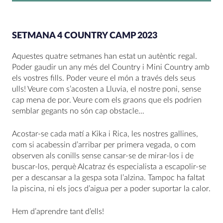
SETMANA 4 COUNTRY CAMP 2023
Aquestes quatre setmanes han estat un autèntic regal.
Poder gaudir un any més del Country i Mini Country amb
els vostres fills. Poder veure el món a través dels seus
ulls! Veure com s’acosten a Lluvia, el nostre poni, sense
cap mena de por. Veure com els graons que els podrien
semblar gegants no són cap obstacle…
Acostar-se cada matí a Kika i Rica, les nostres gallines,
com si acabessin d’arribar per primera vegada, o com
observen als conills sense cansar-se de mirar-los i de
buscar-los, perquè Alcatraz és especialista a escapolir-se
per a descansar a la gespa sota l’alzina. Tampoc ha faltat
la piscina, ni els jocs d’aigua per a poder suportar la calor.
Hem d’aprendre tant d’ells!