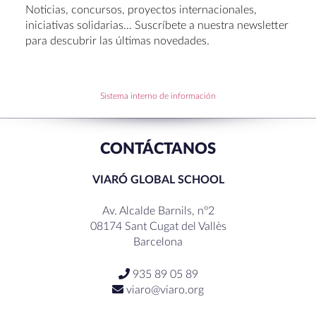
Noticias, concursos, proyectos internacionales,
Hábitos saludables: 8 consejos prácticos para
iniciativas solidarias… Suscríbete a nuestra newsletter
disfrutar la Navidad.
para descubrir las últimas novedades.
Becas de Humanidades Dr. Pujol 25-26
Sistema interno de información
RECENT COMMENTS
CONTÁCTANOS
VIARÓ GLOBAL SCHOOL
Av. Alcalde Barnils, nº2
08174 Sant Cugat del Vallès
Barcelona
935 89 05 89
viaro@viaro.org