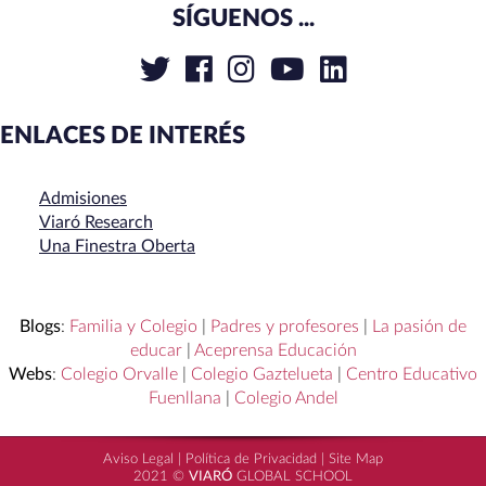
SÍGUENOS ...
ENLACES DE INTERÉS
Admisiones
Viaró Research
Una Finestra Oberta
Blogs
:
Familia y Colegio
|
Padres y profesores
|
La pasión de
educar
|
Aceprensa Educación
Webs
:
Colegio Orvalle
|
Colegio Gaztelueta
|
Centro Educativo
Fuenllana
|
Colegio Andel
Aviso Legal
|
Política de Privacidad
|
Site Map
2021 ©
VIARÓ
GLOBAL SCHOOL