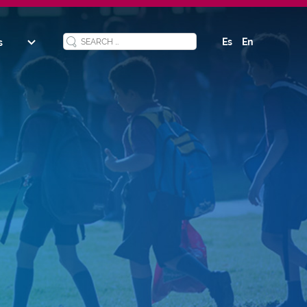
Es
En
s
y
ucation
ool
s
 and
ation
ized