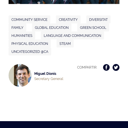
COMMUNITY SERVICE
CREATIVITY
DIVERSITAT
FAMILY
GLOBAL EDUCATION
GREEN SCHOOL
HUMANITIES
LANGUAGE AND COMMUNICATION
PHYSICAL EDUCATION
STEAM
UNCATEGORIZED @CA
COMPARTIR:
Miguel Dionis
Secretary General